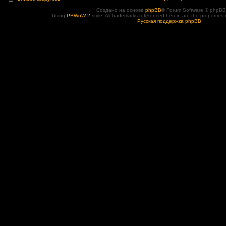
Создано на основе
phpBB
® Forum Software © phpBB
Using
PBWoW 2
style. All trademarks referenced herein are the properties 
Русская поддержка phpBB